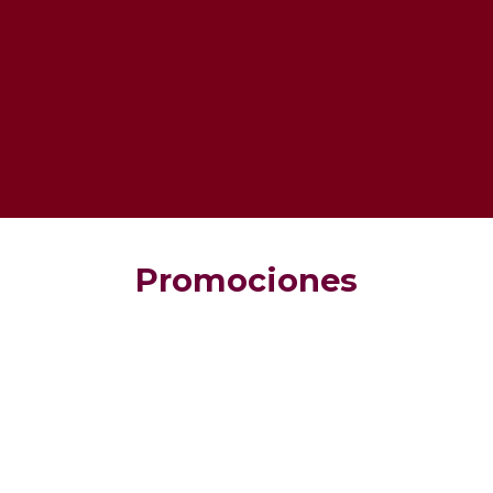
Promociones
PROMOCIÓN BONO DE DATOS POR
PORTABILIDAD
PROMOCIÓN SAN VALENTÍN: BONO
TIKTOK Y YOUTUBE