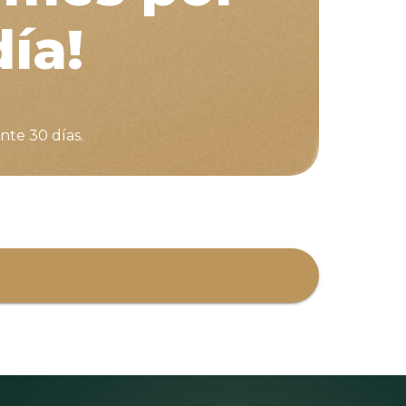
día!
nte 30 días.