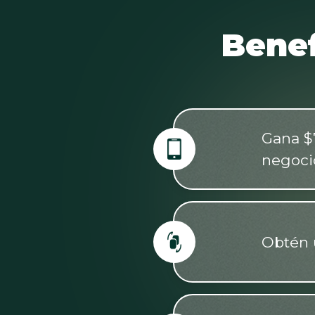
Benef
Gana $7
negoci
Obtén 