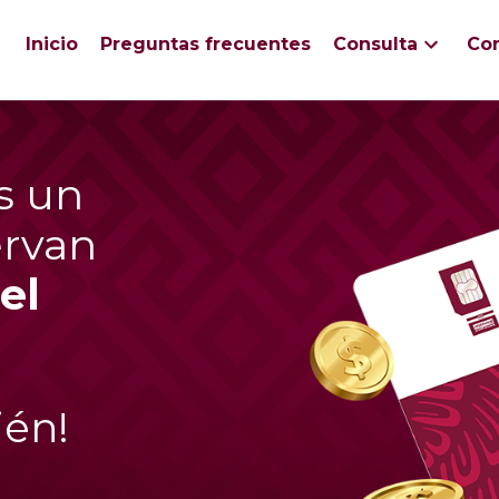
Inicio
Preguntas frecuentes
Consulta
Co
es un
ervan
el
ién!