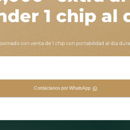
der 1 chip al 
ximado con venta de 1 chip con portabilidad al día dura
Contáctanos por WhatsApp