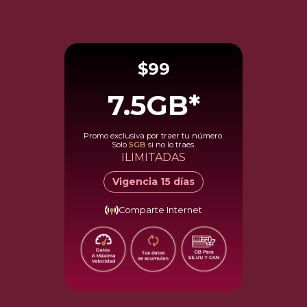
$99
7.5
GB*
Promo exclusiva por traer tu número.
Solo
5
GB
si no lo traes.
ILIMITADAS
Vigencia
15
días
Comparte Internet