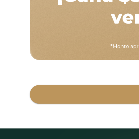
ven
*Monto apro