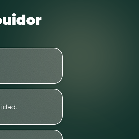
buidor
lidad.